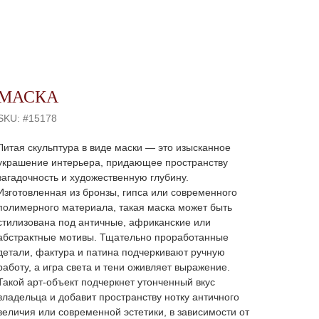
МАСКА
SKU:
#15178
Литая скульптура в виде маски — это изысканное
украшение интерьера, придающее пространству
загадочность и художественную глубину.
Изготовленная из бронзы, гипса или современного
полимерного материала, такая маска может быть
стилизована под античные, африканские или
абстрактные мотивы. Тщательно проработанные
детали, фактура и патина подчеркивают ручную
работу, а игра света и тени оживляет выражение.
Такой арт-объект подчеркнет утонченный вкус
владельца и добавит пространству нотку античного
величия или современной эстетики, в зависимости от