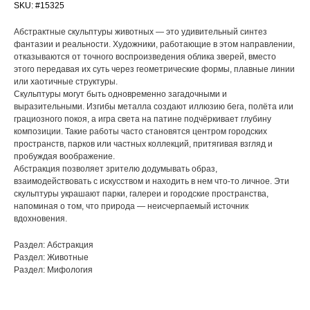
SKU:
#15325
Абстрактные скульптуры животных — это удивительный синтез
фантазии и реальности. Художники, работающие в этом направлении,
отказываются от точного воспроизведения облика зверей, вместо
этого передавая их суть через геометрические формы, плавные линии
или хаотичные структуры.
Скульптуры могут быть одновременно загадочными и
выразительными. Изгибы металла создают иллюзию бега, полёта или
грациозного покоя, а игра света на патине подчёркивает глубину
композиции. Такие работы часто становятся центром городских
пространств, парков или частных коллекций, притягивая взгляд и
пробуждая воображение.
Абстракция позволяет зрителю додумывать образ,
взаимодействовать с искусством и находить в нем что-то личное. Эти
скульптуры украшают парки, галереи и городские пространства,
напоминая о том, что природа — неисчерпаемый источник
вдохновения.
Раздел: Абстракция
Раздел: Животные
Раздел: Мифология