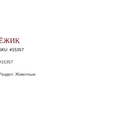
ЁЖИК
SKU:
#15357
#15357
Раздел: Животные