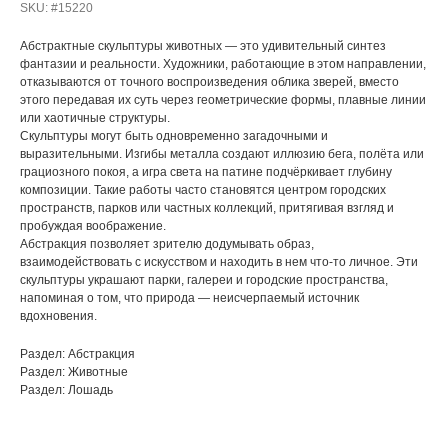
SKU:
#15220
Абстрактные скульптуры животных — это удивительный синтез
фантазии и реальности. Художники, работающие в этом направлении,
отказываются от точного воспроизведения облика зверей, вместо
этого передавая их суть через геометрические формы, плавные линии
или хаотичные структуры.
Скульптуры могут быть одновременно загадочными и
выразительными. Изгибы металла создают иллюзию бега, полёта или
грациозного покоя, а игра света на патине подчёркивает глубину
композиции. Такие работы часто становятся центром городских
пространств, парков или частных коллекций, притягивая взгляд и
пробуждая воображение.
Абстракция позволяет зрителю додумывать образ,
взаимодействовать с искусством и находить в нем что-то личное. Эти
скульптуры украшают парки, галереи и городские пространства,
напоминая о том, что природа — неисчерпаемый источник
вдохновения.
Раздел: Абстракция
Раздел: Животные
Раздел: Лошадь