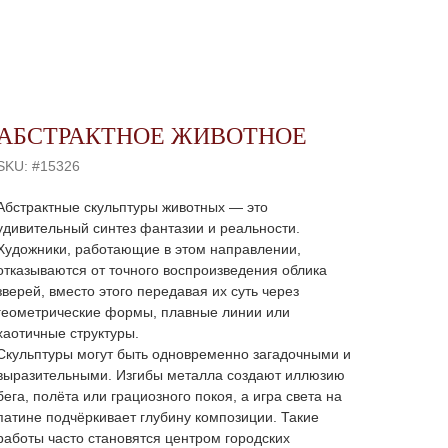
АБСТРАКТНОЕ ЖИВОТНОЕ
SKU:
#15326
Абстрактные скульптуры животных — это
удивительный синтез фантазии и реальности.
Художники, работающие в этом направлении,
отказываются от точного воспроизведения облика
зверей, вместо этого передавая их суть через
геометрические формы, плавные линии или
хаотичные структуры.
Скульптуры могут быть одновременно загадочными и
выразительными. Изгибы металла создают иллюзию
бега, полёта или грациозного покоя, а игра света на
патине подчёркивает глубину композиции. Такие
работы часто становятся центром городских