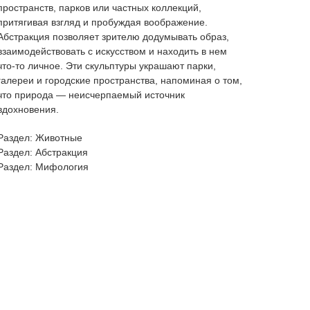
пространств, парков или частных коллекций,
притягивая взгляд и пробуждая воображение.
Абстракция позволяет зрителю додумывать образ,
взаимодействовать с искусством и находить в нем
что-то личное. Эти скульптуры украшают парки,
галереи и городские пространства, напоминая о том,
что природа — неисчерпаемый источник
вдохновения.
Раздел: Животные
Раздел: Абстракция
Раздел: Мифология