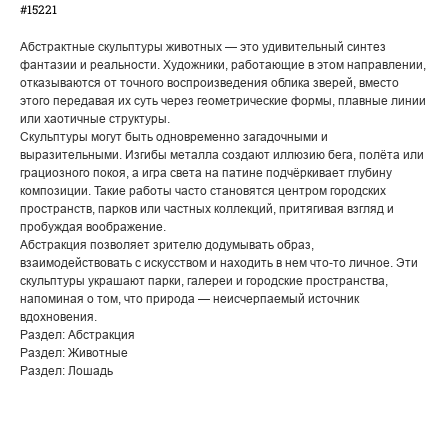
#15221
Абстрактные скульптуры животных — это удивительный синтез
фантазии и реальности. Художники, работающие в этом направлении,
отказываются от точного воспроизведения облика зверей, вместо
этого передавая их суть через геометрические формы, плавные линии
или хаотичные структуры.
Скульптуры могут быть одновременно загадочными и
выразительными. Изгибы металла создают иллюзию бега, полёта или
грациозного покоя, а игра света на патине подчёркивает глубину
композиции. Такие работы часто становятся центром городских
пространств, парков или частных коллекций, притягивая взгляд и
пробуждая воображение.
Абстракция позволяет зрителю додумывать образ,
взаимодействовать с искусством и находить в нем что-то личное. Эти
скульптуры украшают парки, галереи и городские пространства,
напоминая о том, что природа — неисчерпаемый источник
вдохновения.
Раздел: Абстракция
Раздел: Животные
Раздел: Лошадь