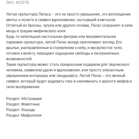
SKU:
#15279
Литая скульптура Пегаса – это не просто украшение, это воплощение
мечты о полете и символ вдохновения, застывший в металле.
Отлитый из бронзы, чугуна или другого сплава, Пегас сохраняет в себе
мощь и грацию мифического коня.
Будь то небольшая настольная фигурка или монументальная
парковая скульптура, литой Пегас всегда притягивает взгляд. Его
крылья, расправленные в стремлении к небу, и мускулистое тело,
готовое к взлету, передают ощущение свободы и безграничных
возможностей.
Такая скульптура может стать прекрасным подарком для творческого
человека, символом удачи и вдохновения, или просто элегантным
украшением интерьера или ландшафта. Литой Пегас – это вечный
символ, который будет радовать глаз и напоминать о красоте мифов и
силе воображения.
Раздел: Абстракция
Раздел: Животные
Раздел: Лошадь
Раздел: Мифология