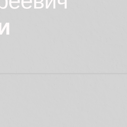
реевич
и