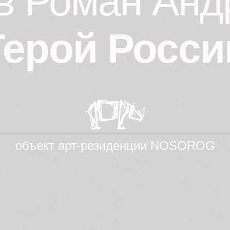
в Роман Анд
Герой
Росси
объект aрт-резиденции NOSOROG