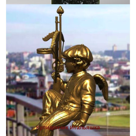
Купидончик Итальяшка