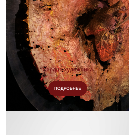
20 лет на рынке
Наш главный козырь — лучшие скульпторы
и художники страны и современный
литейный завод
Сердце художника
ПОДРОБНЕЕ
Изготовим всего за 30 дней
Гарантируем самые сжатые сроки
создания арт-объекта — от
реализации до воплощения