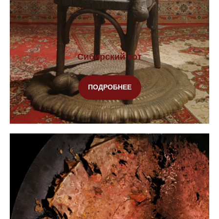
Сибирский кот
Собственный завод
Единственные в России с такими
производственными мощностями,
ПОДРОБНЕЕ
способные реализовать весь цикл
создания объекта
Доставим в любое место
Надежно упакуем ваш объект и
отправим любой транспортной
компанией