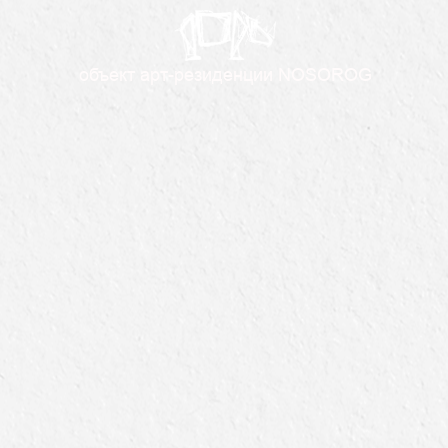
объект aрт-резиденции NOSOROG