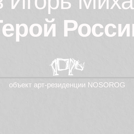
 Игорь Мих
Герой
Росси
объект aрт-резиденции NOSOROG