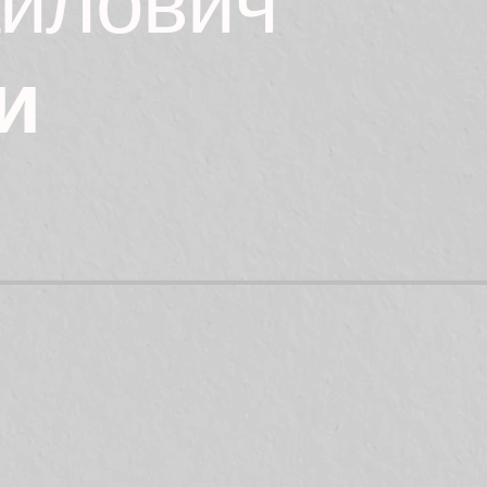
айлович
и