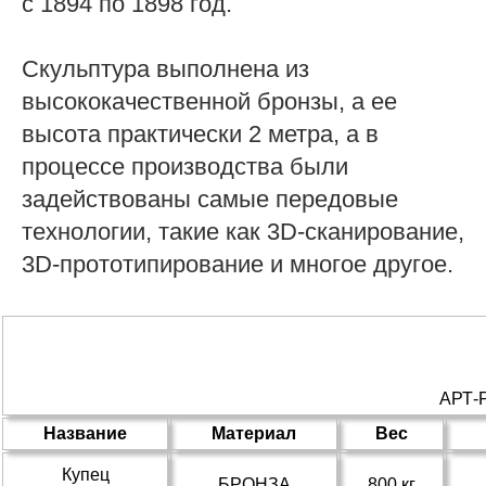
с 1894 по 1898 год.
Скульптура выполнена из
высококачественной бронзы, а ее
высота практически 2 метра, а в
процессе производства были
задействованы самые передовые
технологии, такие как 3D-сканирование,
3D-прототипирование и многое другое.
АРТ
Название
Материал
Вес
Купец
БРОНЗА
800 кг