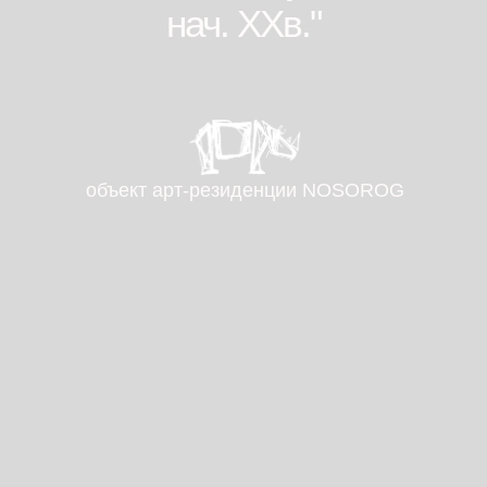
нач. ХХв."
объект aрт-резиденции NOSOROG