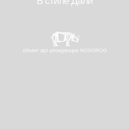
В стиле Дали
объект aрт-резиденции NOSOROG